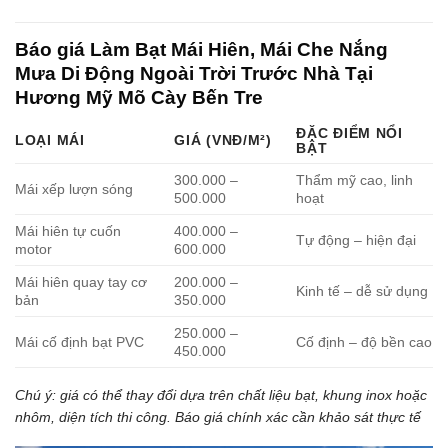
Báo giá Làm Bạt Mái Hiên, Mái Che Nắng
Mưa Di Động Ngoài Trời Trước Nhà Tại
Hương Mỹ Mõ Cày Bến Tre
ĐẶC ĐIỂM NỔI
LOẠI MÁI
GIÁ (VNĐ/M²)
BẬT
300.000 –
Thẩm mỹ cao, linh
Mái xếp lượn sóng
500.000
hoạt
Mái hiên tự cuốn
400.000 –
Tự động – hiện đại
motor
600.000
Mái hiên quay tay cơ
200.000 –
Kinh tế – dễ sử dụng
bản
350.000
250.000 –
Mái cố định bạt PVC
Cố định – độ bền cao
450.000
Chú ý: giá có thể thay đổi dựa trên chất liệu bạt, khung inox hoặc
nhôm, diện tích thi công. Báo giá chính xác cần khảo sát thực tế