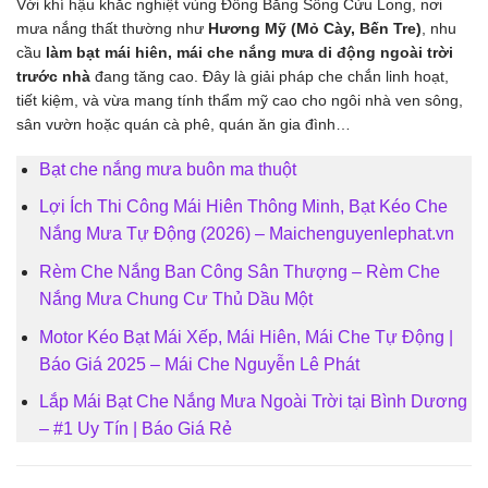
Với khí hậu khắc nghiệt vùng Đồng Bằng Sông Cửu Long, nơi
mưa nắng thất thường như
Hương Mỹ (Mỏ Cày, Bến Tre)
, nhu
cầu
làm bạt mái hiên, mái che nắng mưa di động ngoài trời
trước nhà
đang tăng cao. Đây là giải pháp che chắn linh hoạt,
tiết kiệm, và vừa mang tính thẩm mỹ cao cho ngôi nhà ven sông,
sân vườn hoặc quán cà phê, quán ăn gia đình…
Bạt che nắng mưa buôn ma thuột
Lợi Ích Thi Công Mái Hiên Thông Minh, Bạt Kéo Che
Nắng Mưa Tự Động (2026) – Maichenguyenlephat.vn
Rèm Che Nắng Ban Công Sân Thượng – Rèm Che
Nắng Mưa Chung Cư Thủ Dầu Một
Motor Kéo Bạt Mái Xếp, Mái Hiên, Mái Che Tự Động |
Báo Giá 2025 – Mái Che Nguyễn Lê Phát
Lắp Mái Bạt Che Nắng Mưa Ngoài Trời tại Bình Dương
– #1 Uy Tín | Báo Giá Rẻ