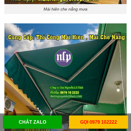
Mái hiên che nắng mưa
CHÁT ZALO
GỌI 0979 102222