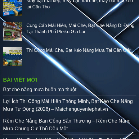
May bạt mái xếp, may bạt mái che, may bạt mái kéo
tại Cần Thơ
Cung Cấp Mái Hiên, Mái Che, Bạt Che Nắng Di Động
Tại Thành Phố Pleiku Gia Lai
Thi Công Mái Che, Bạt Kéo Nắng Mưa Tại Cần Giờ
BÀI VIẾT MỚI
Bạt che nắng mưa buôn ma thuột
Lợi Ích Thi Công Mái Hiên Thông Minh, Bạt Kéo Che Nắng
Mưa Tự Động (2026) – Maichenguyenlephat.vn
Rèm Che Nắng Ban Công Sân Thượng – Rèm Che Nắng
Mưa Chung Cư Thủ Dầu Một