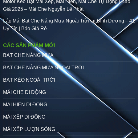
Motor Kéo Bạt Mái Xếp, Mái Hiên, Mái Che Tự Động | Báo
Giá 2025 – Mái Che Nguyễn Lê Phát
Lắp Mái Bạt Che Nắng Mưa Ngoài Trời tại Bình Dương – #1
Uy Tín | Báo Giá Rẻ
CÁC SẢN PHẨM MỚI
BẠT CHE NẮNG MƯA
BẠT CHE NẮNG MƯA NGOÀI TRỜI
BẠT KÉO NGOÀI TRỜI
MÁI CHE DI ĐỘNG
MÁI HIÊN DI ĐỘNG
MÁI XẾP DI ĐỘNG
MÁI XẾP LƯỢN SÓNG