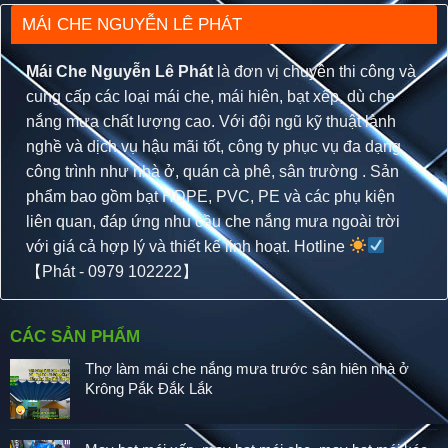
MÁI CHE NGUYỄN LÊ PHÁT
Mái Che Nguyễn Lê Phát
là đơn vị chuyên thi công và
cung cấp các loại mái che, mái hiên, bạt xếp, dù che
nắng mưa chất lượng cao. Với đội ngũ kỹ thuật lành
nghề và dịch vụ hậu mãi tốt, công ty phục vụ đa dạng
công trình như nhà ở, quán cà phê, sân trường . Sản
phẩm bao gồm bạt HDPE, PVC, PE và các phụ kiện
liên quan, đáp ứng nhu cầu che nắng mưa ngoài trời
với giá cả hợp lý và thiết kế linh hoạt. Hotline
【Phát - 0979 102222】
CÁC SẢN PHẨM
Thợ làm mái che nắng mưa trước sân hiên nhà ở
Krông Pắk Đắk Lắk