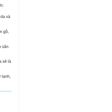
h:
 da và
n gỗ,
n sân
 sẽ là
 lạnh,