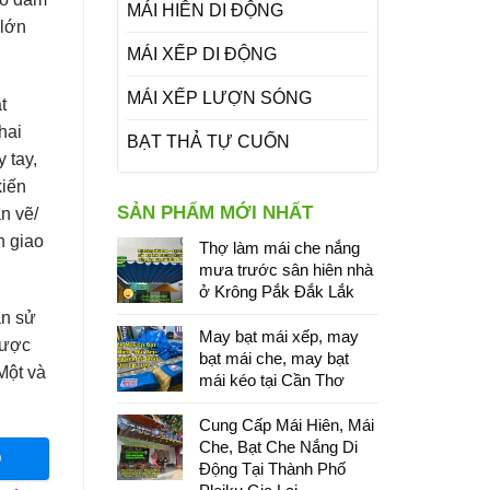
MÁI HIÊN DI ĐỘNG
 lớn
MÁI XẾP DI ĐỘNG
MÁI XẾP LƯỢN SÓNG
t
hai
BẠT THẢ TỰ CUỐN
 tay,
kiến
SẢN PHẨM MỚI NHẤT
n vẽ/
n giao
Thợ làm mái che nắng
mưa trước sân hiên nhà
ở Krông Pắk Đắk Lắk
àn sử
May bạt mái xếp, may
được
bạt mái che, may bạt
Một và
mái kéo tại Cần Thơ
Cung Cấp Mái Hiên, Mái
Che, Bạt Che Nắng Di
O
Động Tại Thành Phố