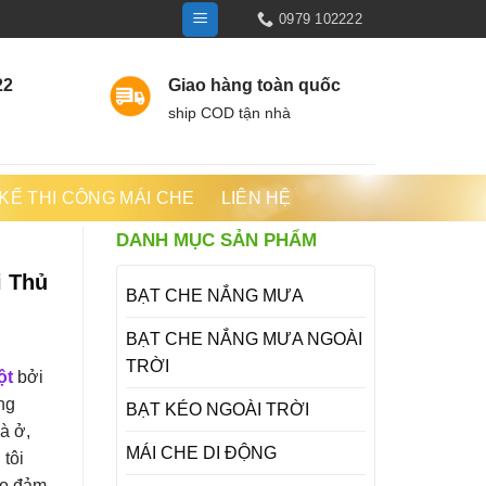
0979 102222
22
Giao hàng toàn quốc
ship COD tận nhà
 KẾ THI CÔNG MÁI CHE
LIÊN HỆ
DANH MỤC SẢN PHẨM
i Thủ
BẠT CHE NẮNG MƯA
BẠT CHE NẮNG MƯA NGOÀI
TRỜI
ột
bởi
ng
BẠT KÉO NGOÀI TRỜI
à ở,
MÁI CHE DI ĐỘNG
tôi
bảo đảm