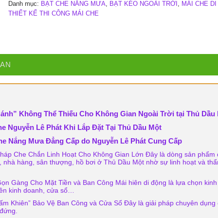
Danh mục:
BẠT CHE NẮNG MƯA
,
BẠT KÉO NGOÀI TRỜI
,
MÁI CHE D
THIẾT KẾ THI CÔNG MÁI CHE
UAN
ánh” Không Thể Thiếu Cho Không Gian Ngoài Trời tại Thủ Dầu
he Nguyễn Lê Phát Khi Lắp Đặt Tại Thủ Dầu Một
he Nắng Mưa Đẳng Cấp do Nguyễn Lê Phát Cung Cấp
Pháp Che Chắn Linh Hoạt Cho Không Gian Lớn Đây là dòng sản phẩm
, nhà hàng, sân thượng, hồ bơi ở Thủ Dầu Một nhờ sự linh hoạt và th
ọn Gàng Cho Mặt Tiền và Ban Công Mái hiên di động là lựa chọn kinh 
tiền kinh doanh, cửa sổ…
ấm Khiên” Bảo Vệ Ban Công và Cửa Sổ Đây là giải pháp chuyên dụng
 đứng.