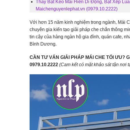
Thay Bạt Kéo Mái Hiên Di Động, Bạt Xếp Lù
Maichenguyenlephat.vn (0979.10.2222)
Với hơn 15 năm kinh nghiệm trong ngành, Mái Che
chuyên gia kiến tạo giải pháp che chắn thông min
tin cậy của hàng ngàn hộ gia đình, quán cafe, n
Bình Dương.
CẦN TƯ VẤN GIẢI PHÁP MÁI CHE TỐI ƯU? 
0979.10.2222
(Cam kết có mặt khảo sát tận nơi 