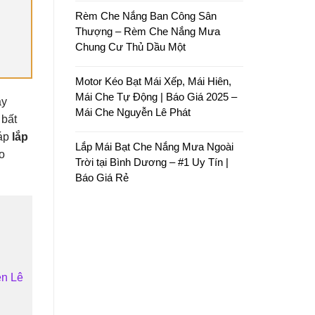
Rèm Che Nắng Ban Công Sân
Thượng – Rèm Che Nắng Mưa
Chung Cư Thủ Dầu Một
Motor Kéo Bạt Mái Xếp, Mái Hiên,
Mái Che Tự Động | Báo Giá 2025 –
ày
Mái Che Nguyễn Lê Phát
 bất
háp
lắp
Lắp Mái Bạt Che Nắng Mưa Ngoài
o
Trời tại Bình Dương – #1 Uy Tín |
Báo Giá Rẻ
ễn Lê