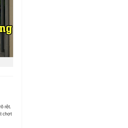
u
õ rệt.
t chợt