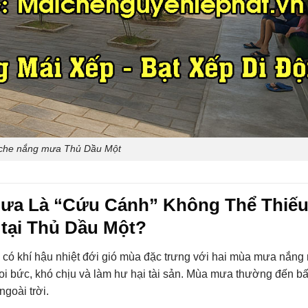
 che nắng mưa Thủ Dầu Một
Mưa Là “Cứu Cánh” Không Thể Thiế
 tại Thủ Dầu Một?
có khí hậu nhiệt đới gió mùa đặc trưng với hai mùa mưa nắng r
oi bức, khó chịu và làm hư hại tài sản. Mùa mưa thường đến bấ
goài trời.