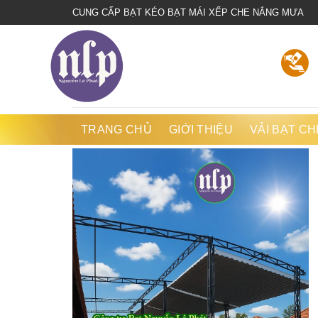
Bienhoadongnai.net
CUNG CẤP BẠT KÉO BẠT MÁI XẾP CHE NẮNG MƯA
TRANG CHỦ
GIỚI THIỆU
VẢI BẠT CH