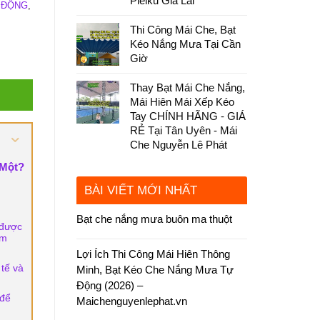
Pleiku Gia Lai
I ĐỘNG
,
Thi Công Mái Che, Bạt
Kéo Nắng Mưa Tại Cần
Giờ
Thay Bạt Mái Che Nắng,
Mái Hiên Mái Xếp Kéo
Tay CHÍNH HÃNG - GIÁ
RẺ Tại Tân Uyên - Mái
Che Nguyễn Lê Phát
 Một?
BÀI VIẾT MỚI NHẤT
Bạt che nắng mưa buôn ma thuột
 được
ẩm
Lợi Ích Thi Công Mái Hiên Thông
tế và
Minh, Bạt Kéo Che Nắng Mưa Tự
Động (2026) –
 để
Maichenguyenlephat.vn