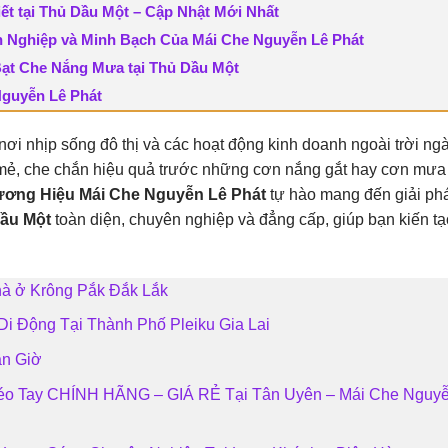
ết tại Thủ Dầu Một – Cập Nhật Mới Nhất
n Nghiệp và Minh Bạch Của Mái Che Nguyễn Lê Phát
ạt Che Nắng Mưa tại Thủ Dầu Một
guyễn Lê Phát
nơi nhịp sống đô thị và các hoạt động kinh doanh ngoài trời ng
 mẻ, che chắn hiệu quả trước những cơn nắng gắt hay cơn mưa
ơng Hiệu Mái Che Nguyễn Lê Phát
tự hào mang đến giải p
Dầu Một
toàn diện, chuyên nghiệp và đẳng cấp, giúp bạn kiến tạ
hà ở Krông Pắk Đắk Lắk
i Động Tại Thành Phố Pleiku Gia Lai
ần Giờ
Kéo Tay CHÍNH HÃNG – GIÁ RẺ Tại Tân Uyên – Mái Che Nguy