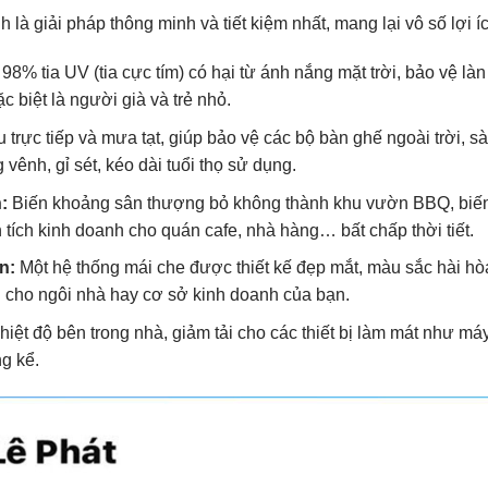
là giải pháp thông minh và tiết kiệm nhất, mang lại vô số lợi íc
% tia UV (tia cực tím) có hại từ ánh nắng mặt trời, bảo vệ làn
c biệt là người già và trẻ nhỏ.
trực tiếp và mưa tạt, giúp bảo vệ các bộ bàn ghế ngoài trời, sà
vênh, gỉ sét, kéo dài tuổi thọ sử dụng.
:
Biến khoảng sân thượng bỏ không thành khu vườn BBQ, biế
n tích kinh doanh cho quán cafe, nhà hàng… bất chấp thời tiết.
n:
Một hệ thống mái che được thiết kế đẹp mắt, màu sắc hài hòa
rị cho ngôi nhà hay cơ sở kinh doanh của bạn.
iệt độ bên trong nhà, giảm tải cho các thiết bị làm mát như máy
ng kể.