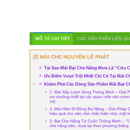
MÔ TẢ CHI TIẾT
CÁC SẢN PHẨN LIÊN Q
MÁI CHE NGUYỄN LÊ PHÁT
Tại Sao Mái Bạt Che Nắng Mưa Là “Cứu C
Ưu Điểm Vượt Trội Nhất Chỉ Có Tại Mái C
Khám Phá Các Dòng Sản Phẩm Mái Bạt C
1. Mái Xếp Lượn Sóng Thông Minh – Giải 
ưa chuộng nhất tại các quán cafe sân vườn
mỹ.
2. Mái Hiên Di Động Đa Năng – Giải Pháp G
hiệu quả cho việc che chắn hiên nhà, mặt 
3. Bạt Che Nắng Tự Cuốn Thông Minh – “T
che nắng xiên, mưa tạt theo phương thẳng