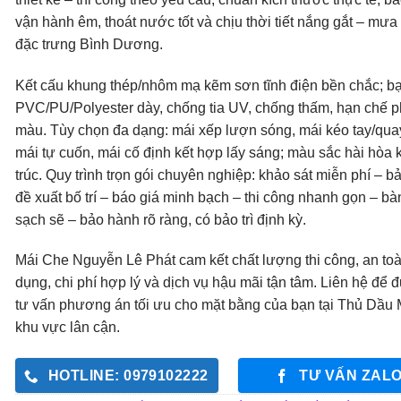
vận hành êm, thoát nước tốt và chịu thời tiết nắng gắt – mưa
đặc trưng Bình Dương.
Kết cấu khung thép/nhôm mạ kẽm sơn tĩnh điện bền chắc; bạ
PVC/PU/Polyester dày, chống tia UV, chống thấm, hạn chế p
màu. Tùy chọn đa dạng: mái xếp lượn sóng, mái kéo tay/quay
mái tự cuốn, mái cố định kết hợp lấy sáng; màu sắc hài hòa 
trúc. Quy trình trọn gói chuyên nghiệp: khảo sát miễn phí – bả
đề xuất bố trí – báo giá minh bạch – thi công nhanh gọn – bà
sạch sẽ – bảo hành rõ ràng, có bảo trì định kỳ.
Mái Che Nguyễn Lê Phát cam kết chất lượng thi công, an to
dụng, chi phí hợp lý và dịch vụ hậu mãi tận tâm. Liên hệ để 
tư vấn phương án tối ưu cho mặt bằng của bạn tại Thủ Dầu 
khu vực lân cận.
HOTLINE: 0979102222
TƯ VẤN ZAL