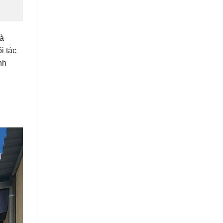
là
i tác
nh