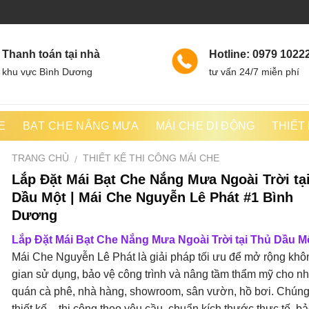
Thanh toán tại nhà
Hotline: 0979 1022
khu vực Bình Dương
tư vấn 24/7 miễn phí
E
BẠT CHE NẮNG MƯA
MÁI CHE DI ĐỘNG
THIẾT
TRANG CHỦ
THIẾT KẾ THI CÔNG MÁI CHE
/
Lắp Đặt Mái Bạt Che Nắng Mưa Ngoài Trời tạ
Dầu Một | Mái Che Nguyễn Lê Phát #1 Bình
Dương
Lắp Đặt Mái Bạt Che Nắng Mưa Ngoài Trời tại Thủ Dầu M
Mái Che Nguyễn Lê Phát là giải pháp tối ưu để mở rộng khô
gian sử dụng, bảo vệ công trình và nâng tầm thẩm mỹ cho nh
quán cà phê, nhà hàng, showroom, sân vườn, hồ bơi. Chúng 
thiết kế – thi công theo yêu cầu, chuẩn kích thước thực tế, 